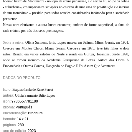
boêmio bairro de Montmartre - no topo da colina parisiense, e o século 18, ao pé da colina
- suburbana -, em impactantes situações no entorno de uma casa de prostituição e o interior
de um manicômio – presídio para todos aqueles considerados incômodo para a sociedade
parisiense.
Nessa obra eletrizante a autora busca encontrar, embora de forma superficial, a alma de
cada criatura por trás dos seus personagens.
Sobre a autora:
Olivia Sarmento Brito Lopes nasceu em Salinas, Minas Gerais, em 1951.
Cresceu em Montes Claros, Minas Gerais. Casou-se em 1975, teve três filhos e dois
netos. Residiu em vários estados do Norte e reside em Gurupi, Tocantins, desde 1990,
onde se tornou membro da Academia Gurupiense de Letras. Autora das Obras A
Emparedada e Outros Contos, Dançando no Fogo e E Foi Assim Que Aconteceu.
DADOS DO PRODUTO
título:
Esquizofrenia de René Perrot
autora:
Olivia Sarmento Brito Lopes
isbn:
9786557781180
idioma:
Português
encadernação:
Brochura
formato:
14 x 21
páginas:
280
ano de edição:
2023