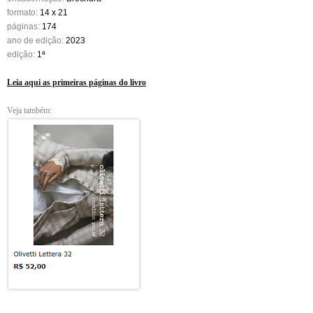
formato:
14 x 21
páginas:
174
ano de edição:
2023
edição:
1ª
Leia aqui as primeiras páginas do livro
Veja também: