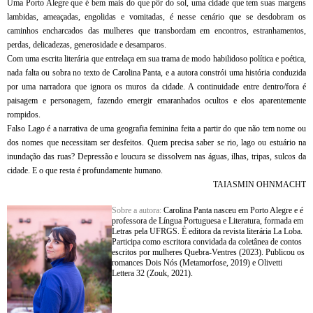
Uma Porto Alegre que é bem mais do que pôr do sol, uma cidade que tem suas margens
lambidas, ameaçadas, engolidas e vomitadas, é nesse cenário que se desdobram os
caminhos encharcados das mulheres que transbordam em encontros, estranhamentos,
perdas, delicadezas, generosidade e desamparos.
Com uma escrita literária que entrelaça em sua trama de modo habilidoso política e poética,
nada falta ou sobra no texto de Carolina Panta, e a autora constrói uma história conduzida
por uma narradora que ignora os muros da cidade. A continuidade entre dentro/fora é
paisagem e personagem, fazendo emergir emaranhados ocultos e elos aparentemente
rompidos.
Falso Lago é a narrativa de uma geografia feminina feita a partir do que não tem nome ou
dos nomes que necessitam ser desfeitos. Quem precisa saber se rio, lago ou estuário na
inundação das ruas? Depressão e loucura se dissolvem nas águas, ilhas, tripas, sulcos da
cidade. E o que resta é profundamente humano.
TAIASMIN OHNMACHT
Sobre a autora:
Carolina Panta nasceu em Porto Alegre e é
professora de Língua Portuguesa e Literatura, formada em
Letras pela UFRGS. É editora da revista literária La Loba.
Participa como escritora convidada da coletânea de contos
escritos por mulheres Quebra-Ventres (2023). Publicou os
romances Dois Nós (Metamorfose, 2019) e
Olivetti
Lettera 32
(Zouk, 2021).