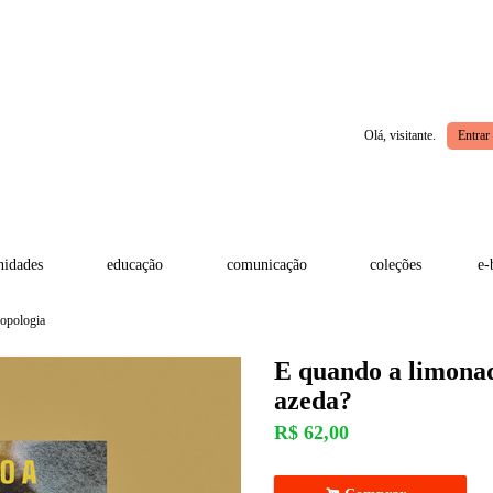
Olá, visitante.
Entrar
idades
educação
comunicação
coleções
e-
opologia
E quando a limona
azeda?
R$
62,00