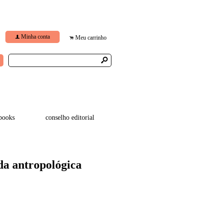
Minha conta
f
Meu carrinho
.
s
books
conselho editorial
da antropológica