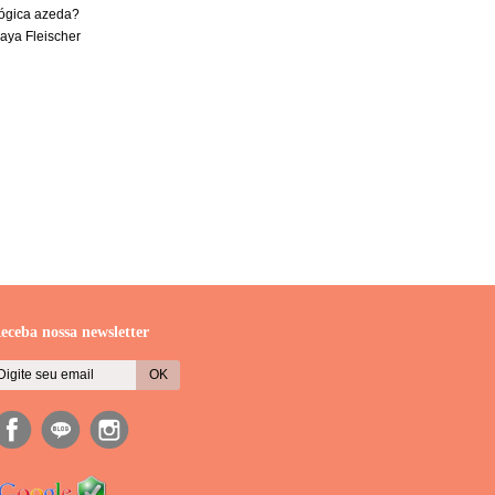
lógica azeda?
raya Fleischer
eceba nossa newsletter