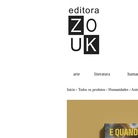
arte
literatura
human
Início
›
Todos os produtos
›
Humanidades
›
Antr