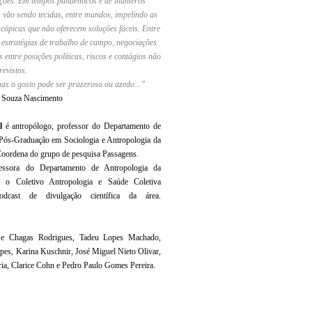
sições. Em tempos pandêmicos e de inúmeros
 vão sendo tecidas, entre mundos, impelindo as
cópicas que não oferecem soluções fáceis. Entre
re estratégias de trabalho de campo, negociações
s entre posições políticas, riscos e contágios não
revistos.
mas o gosto pode ser prazeroso ou azedo...”
e Souza Nascimento
l
é antropólogo, professor do Departamento de
 Pós-Graduação em Sociologia e Antropologia da
Coordena do grupo de pesquisa Passagens.
essora do Departamento de Antropologia da
a o Coletivo Antropologia e Saúde Coletiva
st de divulgação científica da área.
 e Chagas Rodrigues, Tadeu Lopes Machado,
pes, Karina Kuschnir, José Miguel Nieto Olivar,
ria, Clarice Cohn e Pedro Paulo Gomes Pereira.