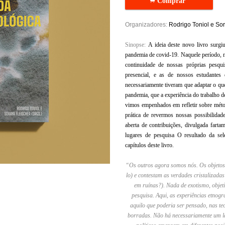
.
Comprar
Organizadores:
Rodrigo Toniol e So
Sinopse:
A ideia deste novo livro surgiu
pandemia de covid-19. Naquele período, 
continuidade de nossas próprias pesqui
presencial, e as de nossos estudantes
necessariamente tiveram que adaptar o que
pandemia, que a experiência do trabalho de
vimos empenhados em refletir sobre mét
prática de revermos nossas possibilida
aberta de contribuições, divulgada farta
lugares de pesquisa O resultado da sele
capítulos deste livro.
“Os outros agora somos nós. Os objetos 
lo) e contestam as verdades cristaliza
em ruínas?). Nada de exotismo, objet
pesquisa. Aqui, as experiências etno
aquilo que poderia ser pensado, nas teo
borradas. Não há necessariamente um lad