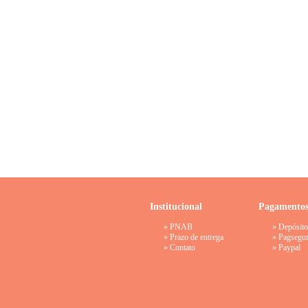
Institucional
Pagamento
»
PNAB
» Depósito
»
Prazo de entrega
»
Pagsegu
»
Contato
»
Paypal