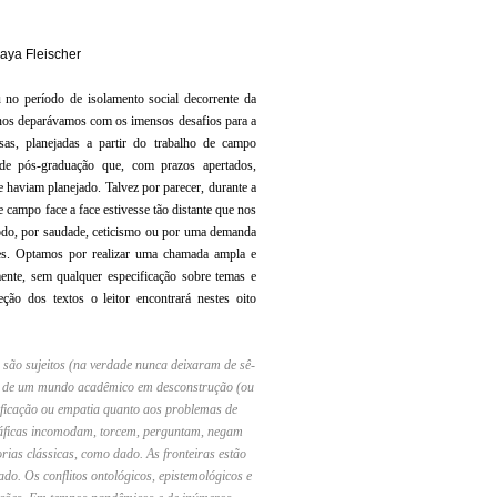
raya Fleischer
 no período de isolamento social decorrente da
nos deparávamos com os imensos desafios para a
sas, planejadas a partir do trabalho de campo
 de pós-graduação que, com prazos apertados,
 haviam planejado. Talvez por parecer, durante a
 campo face a face estivesse tão distante que nos
odo, por saudade, ceticismo ou por uma demanda
des. Optamos por realizar uma chamada ampla e
mente, sem qualquer especificação sobre temas e
ção dos textos o leitor encontrará nestes oito
são sujeitos (na verdade nunca deixaram de sê-
das de um mundo acadêmico em desconstrução (ou
ificação ou empatia quanto aos problemas de
gráficas incomodam, torcem, perguntam, negam
rias clássicas, como dado. As fronteiras estão
o. Os conflitos ontológicos, epistemológicos e