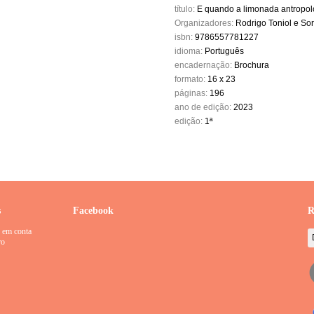
título:
E quando a limonada antropo
Organizadores:
Rodrigo Toniol e So
isbn:
9786557781227
idioma:
Português
encadernação:
Brochura
formato:
16 x 23
páginas:
196
ano de edição:
2023
edição:
1ª
s
Facebook
R
 em conta
ro