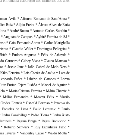
da enfrenta na elaboração das memórias dos anos
fonso Ávila * Affonso Romano de Sant’Anna *
ice Ruiz * Alípio Freire * Álvaro Alves de Faria
Horta * André Bueno * Antonio Carlos Secchin *
o * Augusto de Campos * Aybirê Ferreira de Sá *
caso * Caio Fernando Abreu * Carlos Marighella
ixoto * Claudio Willer * Domingos Pellegrini *
lrich * Eudoro Augusto * Félix de Athayde *
aldo Carneiro * Gilney Viana * Glauco Mattoso *
os * Jessie Jane * João Cabral de Melo Neto *
Kiko Ferreira * Laís Corrêa de Araújo * Lara de
Leonardo Fróes * Libério de Campos * Loreta
Luiz Eurico Tejera Lisbôa * Maciel de Aguiar *
lo * Maria Cristina Ferreira * Mário Chamie *
* Millôr Fernandes * Moacyr Félix * Murilo
Orides Fontela * Oswald Barroso * Patativa do
 Fonteles de Lima * Paulo Leminski * Paulo
Pedro Casaldáliga * Pedro Tierra * Pedro Xisto
rtinelli * Regina Braga * Régis Bonvicino *
ma * Roberto Schwarz * Ruy Espinheira Filho *
ses Tavares * Vanderley Caixe * Waldo Motta *