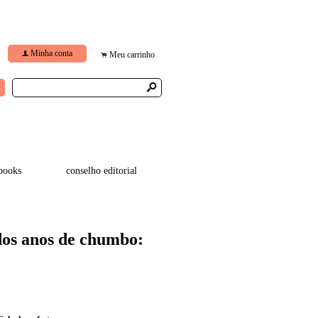
Minha conta
f
Meu carrinho
.
s
books
conselho editorial
dos anos de chumbo: