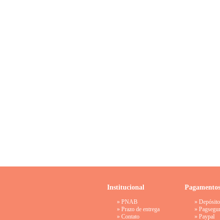
Institucional
Pagamento
»
PNAB
» Depósito
»
Prazo de entrega
»
Pagsegu
»
Contato
»
Paypal