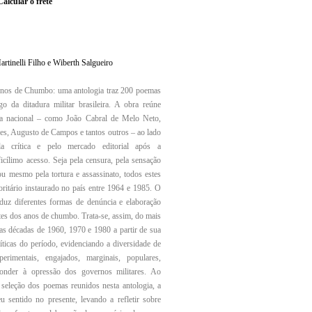
Calcular o frete
rtinelli Filho e Wiberth Salgueiro
Anos de Chumbo: uma antologia traz 200 poemas
 da ditadura militar brasileira. A obra reúne
ura nacional – como João Cabral de Melo Neto,
des, Augusto de Campos e tantos outros – ao lado
a crítica e pelo mercado editorial após a
icílimo acesso. Seja pela censura, pela sensação
ou mesmo pela tortura e assassinato, todos estes
ritário instaurado no país entre 1964 e 1985. O
duz diferentes formas de denúncia e elaboração
tes dos anos de chumbo. Trata-se, assim, do mais
as décadas de 1960, 1970 e 1980 a partir de sua
líticas do período, evidenciando a diversidade de
perimentais, engajados, marginais, populares,
esponder à opressão dos governos militares. Ao
seleção dos poemas reunidos nesta antologia, a
eu sentido no presente, levando a refletir sobre