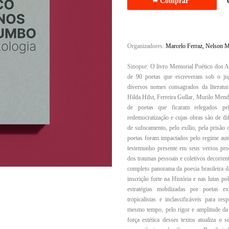
.
Comprar
Organizadores:
Marcelo Ferraz, Nelson Ma
Sinopse:
O livro Memorial Poético dos 
de 90 poetas que escreveram sob o jugo
diversos nomes consagrados da literat
Hilda Hilst, Ferreira Gullar, Murilo Men
de poetas que ficaram relegados pel
redemocratização e cujas obras são de dif
de sufocamento, pelo exílio, pela prisão 
poetas foram impactados pelo regime auto
testemunho presente em seus versos pro
dos traumas pessoais e coletivos decorren
completo panorama da poesia brasileira d
inscrição forte na História e nas lutas po
estratégias mobilizadas por poetas ex
tropicalistas e inclassificáveis para r
mesmo tempo, pelo rigor e amplitude da 
força estética desses textos atualiza o s