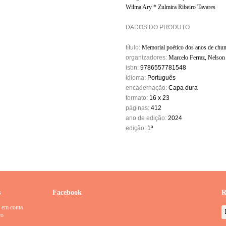
Wilma Ary * Zulmira Ribeiro Tavares
DADOS DO PRODUTO
título:
Memorial poético dos anos de chu
organizadores:
Marcelo Ferraz, Nelson 
isbn:
9786557781548
idioma:
Português
encadernação:
Capa dura
formato:
16 x 23
páginas:
412
ano de edição:
2024
edição:
1ª
s
Facebook
R
 em conta
ro