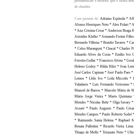
permanências e desafios que o Brasil ain
de chumbo.
Com poemas de:
Adriano Espínola * Af
Afonso Henriques Neto * Alex Polari * Al
* Ana Cristina Cesar * Anderson Braga 
Aristides Klafke * Armando Freitas Filh
Bernardo Vilhena * Braulio Tavares * Ca
* Celso Marangoni * Chacal * Charles Pe
Eduardo Alves da Costa * Emílio Ivo U
Ferreira Gullar * Francisco Alvim * Ger
Heleno Godoy * Hilda Hilst * Ivan Lem
José Carlos Capinan * José Paulo Paes * 
Lemos * Lêdo Ivo * Leila Míccolis * 
Valadares * Luis Fernando Verissimo * 
Manoel de Barros * Marcelo Mário de Me
Mário Jorge Vieira * Mario Quintana 
Mendes * Nicolas Behr * Olga Savary * 
Assaré * Paulo Augusto * Paulo César
Mendes Campos * Paulo Roberto Sodré * 
* Raimundo Santa Helena * Raphael Ma
Renata Pallottini * Ricardo Vieira Li
Thiago de Mello * Torquato Neto * Ulis