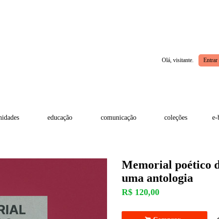
Olá, visitante.
Entrar
idades
educação
comunicação
coleções
e-
Memorial poético 
uma antologia
R$
120,00