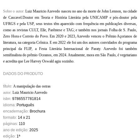
Sobre o autor:
Luiz Mauricio Azevedo nasceu no ano da morte de John Lennon, na cidade
de Cascavel.Doutor em Teoria e História Literária pela UNICAMP e pós-doutor pela
UFRGS e pela USP, seus textos têm aparecido com frequência em publicações diversas,
como as revistas CULT, Elle, Parêntese e TAG; e também nos jornais Folha de S. Paulo,
Zero Hora e Correio do Povo. Em 2020 e 2023, Azevedo venceu o Prêmio Açorianos de
literatura, na categoria Crônica. E em 2022 ele foi um dos autores convidados do programa
principal da FLIP, a Festa Literária Internacional de Paraty. Azevedo foi também
semifinalista do prêmio Oceanos, em 2024. Atualmente, mora em São Paulo, é vegetariano
e acredita que Lee Harvey Oswald agiu sozinho.
DADOS DO PRODUTO
título:
A manipulação das ostras
autor:
Luiz Mauricio Azevedo
isbn:
9786557781814
idioma:
Português
encadernação:
Brochura
formato:
14 x 21
páginas:
110
ano de edição:
2025
edição:
1ª