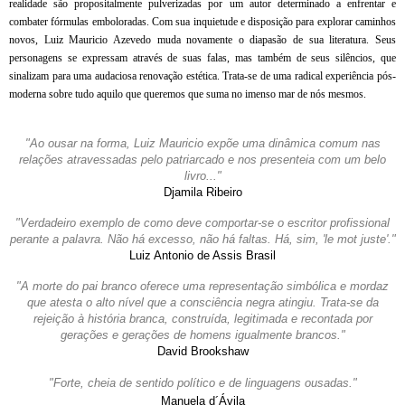
realidade são propositalmente pulverizadas por um autor determinado a enfrentar e
combater fórmulas emboloradas. Com sua inquietude e disposição para explorar caminhos
novos, Luiz Mauricio Azevedo muda novamente o diapasão de sua literatura. Seus
personagens se expressam através de suas falas, mas também de seus silêncios, que
sinalizam para uma audaciosa renovação estética. Trata-se de uma radical experiência pós-
moderna sobre tudo aquilo que queremos que suma no imenso mar de nós mesmos.
"Ao ousar na forma, Luiz Mauricio expõe uma dinâmica comum nas
relações atravessadas pelo patriarcado e nos presenteia com um belo
livro..."
Djamila Ribeiro
"Verdadeiro exemplo de como deve comportar-se o escritor profissional
perante a palavra. Não há excesso, não há faltas. Há, sim, 'le mot juste'."
Luiz Antonio de Assis Brasil
"A morte do pai branco oferece uma representação simbólica e mordaz
que atesta o alto nível que a consciência negra atingiu. Trata-se da
rejeição à história branca, construída, legitimada e recontada por
gerações e gerações de homens igualmente brancos."
David Brookshaw
"Forte, cheia de sentido político e de linguagens ousadas."
Manuela d´Ávila