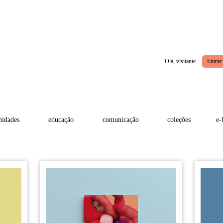
Olá, visitante.
Entrar
idades
educação
comunicação
coleções
e-