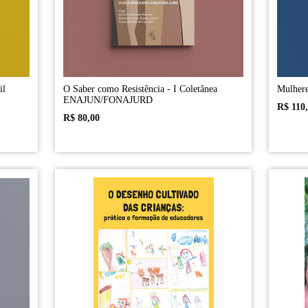
il
O Saber como Resistência - I Coletânea
Mulhere
ENAJUN/FONAJURD
R$
110
R$
80,00