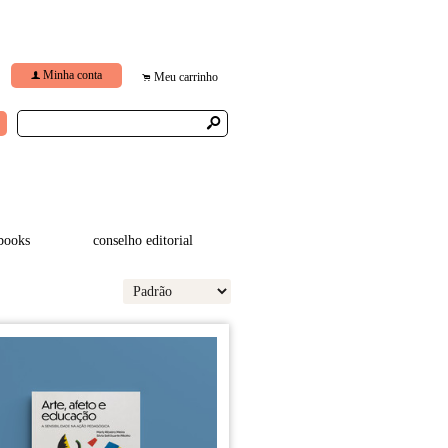
Minha conta
f
Meu carrinho
.
s
books
conselho editorial