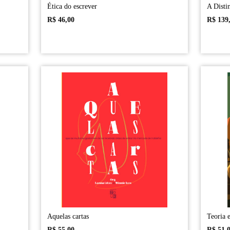
Ética do escrever
A Distin
R$
46,00
R$
139
Aquelas cartas
Teoria 
R$
55,00
R$
51,