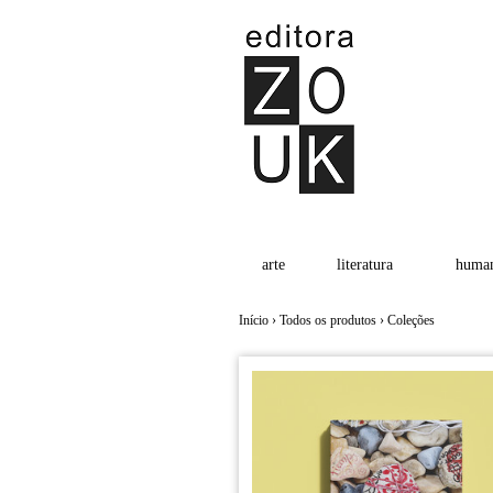
arte
literatura
human
Início
›
Todos os produtos
›
Coleções