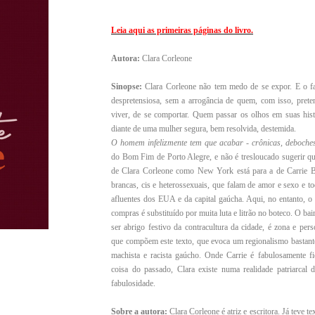
Leia aqui as primeiras páginas do livro.
Autora:
Clara Corleone
Sinopse:
Clara Corleone não tem medo de se expor. E o 
despretensiosa, sem a arrogância de quem, com isso, preten
viver, de se comportar. Quem passar os olhos em suas histó
diante de uma mulher segura, bem resolvida, destemida.
O homem infelizmente tem que acabar - crônicas, deboche
do Bom Fim de Porto Alegre, e não é tresloucado sugerir q
de Clara Corleone como New York está para a de Carrie 
brancas, cis e heterossexuais, que falam de amor e sexo e tod
afluentes dos EUA e da capital gaúcha. Aqui, no entanto, o
compras é substituído por muita luta e litrão no boteco. O bai
ser abrigo festivo da contracultura da cidade, é zona e per
que compõem este texto, que evoca um regionalismo bastante
machista e racista gaúcho. Onde Carrie é fabulosamente fi
coisa do passado, Clara existe numa realidade patriarcal 
fabulosidade.
Sobre a autora:
Clara Corleone é atriz e escritora. Já teve t