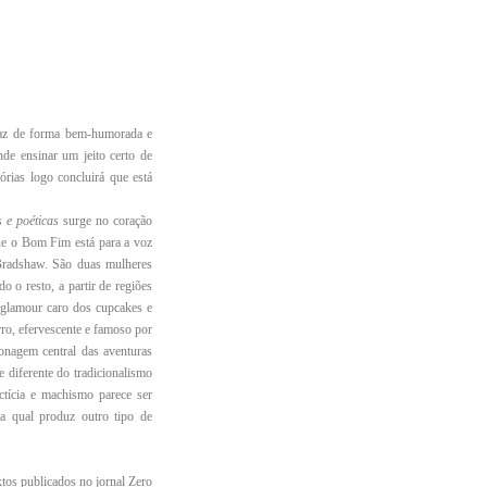
faz de forma bem-humorada e
de ensinar um jeito certo de
rias logo concluirá que está
s e poéticas
surge no coração
ue o Bom Fim está para a voz
Bradshaw. São duas mulheres
o o resto, a partir de regiões
 glamour caro dos cupcakes e
rro, efervescente e famoso por
sonagem central das aventuras
 diferente do tradicionalismo
ctícia e machismo parece ser
da qual produz outro tipo de
extos publicados no jornal Zero