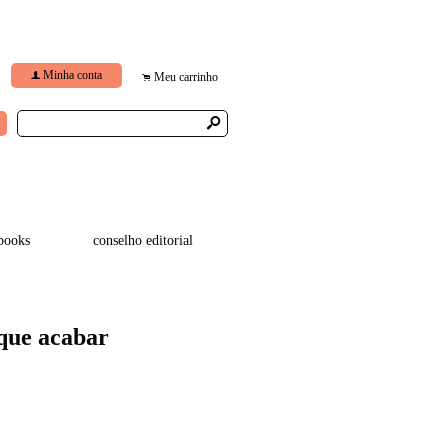
Minha conta
f
Meu carrinho
.
s
books
conselho editorial
que acabar