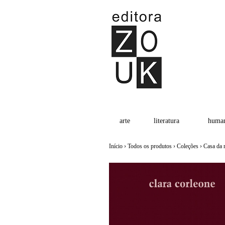
arte
literatura
human
Início
›
Todos os produtos
›
Coleções
›
Casa da 