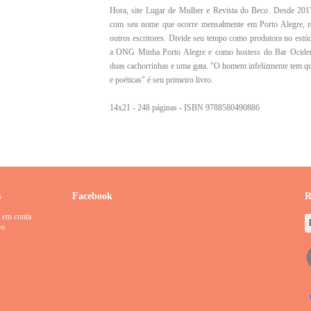
Hora, site Lugar de Mulher e Revista do Beco. Desde 201
com seu nome que ocorre mensalmente em Porto Alegre, reun
outros escritores. Divide seu tempo como produtora no est
a ONG Minha Porto Alegre e como hostess do Bar Ocid
duas cachorrinhas e uma gata. "O homem infelizmente tem qu
e poéticas" é seu primeiro livro.
14x21 - 248 páginas - ISBN 9788580490886
s
Facebook
R
 em conta
ro