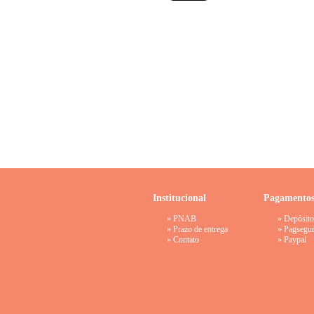
Institucional
Pagamento
»
PNAB
» Depósito
»
Prazo de entrega
»
Pagsegu
»
Contato
»
Paypal