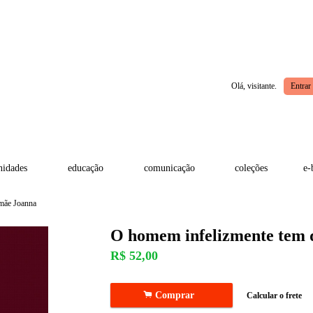
Olá, visitante.
Entrar
idades
educação
comunicação
coleções
e-
mãe Joanna
O homem infelizmente tem 
R$
52,00
.
Comprar
Calcular o frete